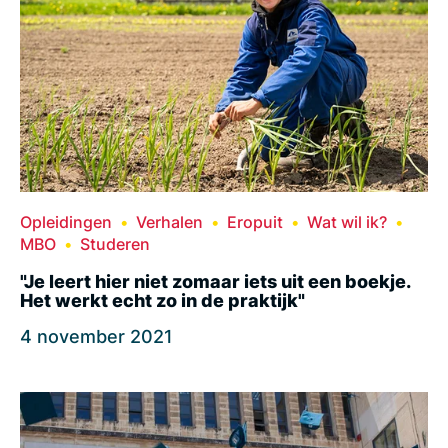
Opleidingen
Verhalen
Eropuit
Wat wil ik?
MBO
Studeren
"Je leert hier niet zomaar iets uit een boekje.
Het werkt echt zo in de praktijk"
4 november 2021