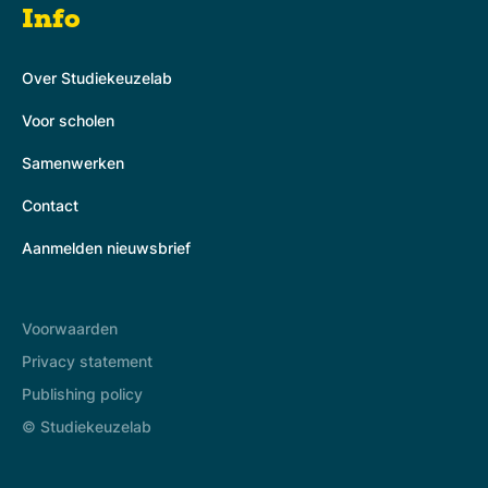
Info
Over Studiekeuzelab
Voor scholen
Samenwerken
Contact
Aanmelden nieuwsbrief
Voorwaarden
Privacy statement
Publishing policy
© Studiekeuzelab