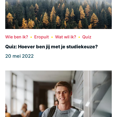
Wie ben ik?
Eropuit
Wat wil ik?
Quiz
Quiz: Hoever ben jij met je studiekeuze?
20 mei 2022