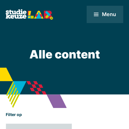
Menu
Alle content
Filter op