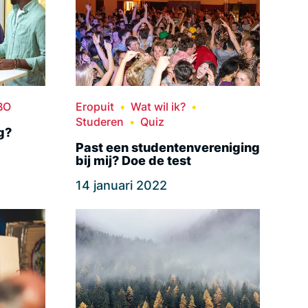
BO
Eropuit
Wat wil ik?
Studeren
Quiz
g?
Past een studentenvereniging
bij mij? Doe de test
14 januari 2022