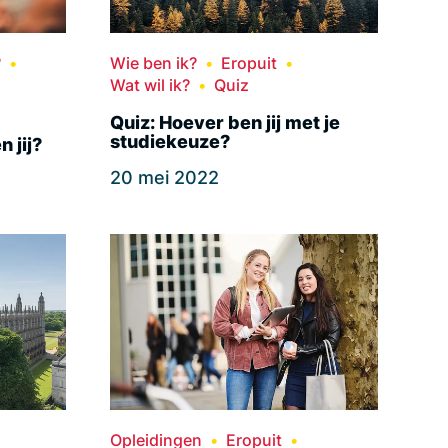
?
Wie ben ik?
Eropuit
Wat wil ik?
Quiz
Quiz: Hoever ben jij met je
studiekeuze?
 jij?
20 mei 2022
Opleidingen
Eropuit