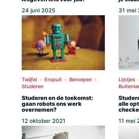
24 juni 2025
31 mei
Twijfel
Eropuit
Beroepen
Lijstjes
Studeren
Buitenla
Studeren en de toekomst:
Studere
gaan robots ons werk
alle op
overnemen?
checke
12 oktober 2021
11 mei