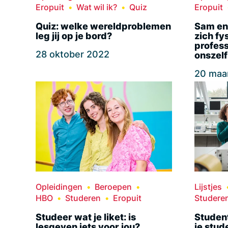
Eropuit
Wat wil ik?
Quiz
Eropuit
Quiz: welke wereldproblemen
Sam en
leg jij op je bord?
zich fy
profess
28 oktober 2022
onszelf
20 maa
Opleidingen
Beroepen
Lijstjes
HBO
Studeren
Eropuit
Studere
Studeer wat je liket: is
Student
lesgeven iets voor jou?
je stud