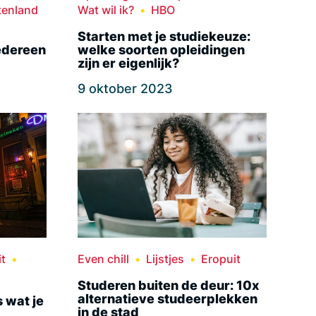
tenland
Wat wil ik?
HBO
Starten met je studiekeuze:
edereen
welke soorten opleidingen
zijn er eigenlijk?
9 oktober 2023
t
Even chill
Lijstjes
Eropuit
Studeren buiten de deur: 10x
alternatieve studeerplekken
 wat je
in de stad