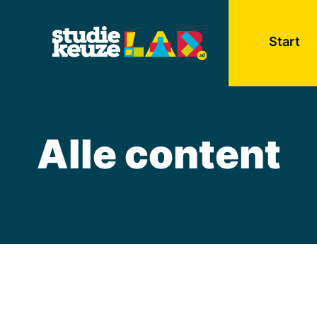
Start
Alle content