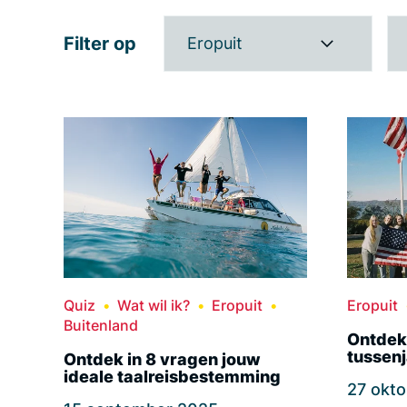
Filter op
Eropuit
Quiz
Wat wil ik?
Eropuit
Eropuit
Buitenland
Ontdek 
tussenj
Ontdek in 8 vragen jouw
ideale taalreisbestemming
27 okt