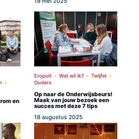
19 mei 2025
Eropuit
Wat wil ik?
Twijfel
n
Ouders
Op naar de Onderwijsbeurs!
Maak van jouw bezoek een
arom en
succes met deze 7 tips
18 augustus 2025