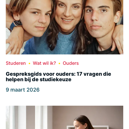
Studeren
Wat wil ik?
Ouders
Gespreksgids voor ouders: 17 vragen die
helpen bij de studiekeuze
9 maart 2026