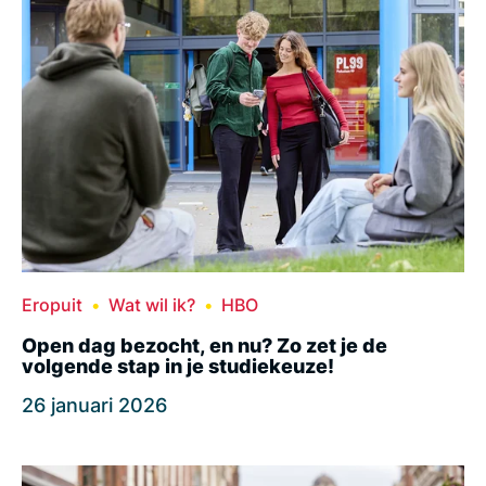
Eropuit
Wat wil ik?
HBO
Open dag bezocht, en nu? Zo zet je de
volgende stap in je studiekeuze!
26 januari 2026