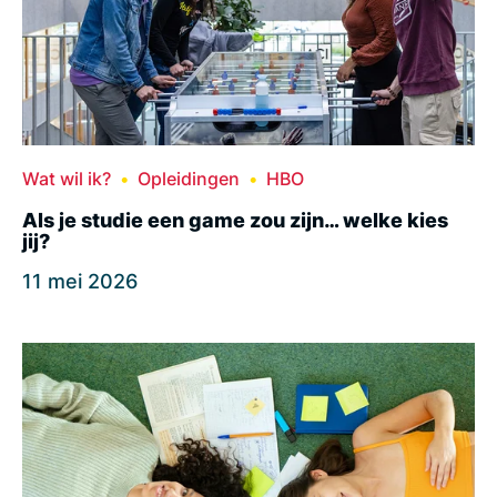
Wat wil ik?
Opleidingen
HBO
Als je studie een game zou zijn… welke kies
jij?
11 mei 2026