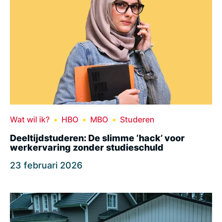
Wat wil ik?
HBO
MBO
Studeren
Deeltijdstuderen: De slimme ‘hack’ voor
werkervaring zonder studieschuld
23 februari 2026