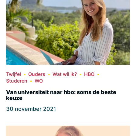
Twijfel
Ouders
Wat wil ik?
HBO
Studeren
WO
Van universiteit naar hbo: soms de beste
keuze
30 november 2021