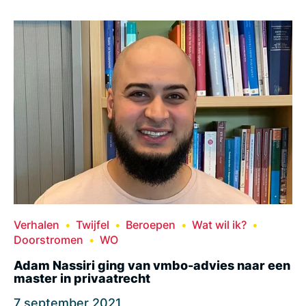
Verhalen
Twijfel
Beroepen
Wat wil ik?
Doorstromen
WO
Adam Nassiri ging van vmbo-advies naar een
master in privaatrecht
7 september 2021