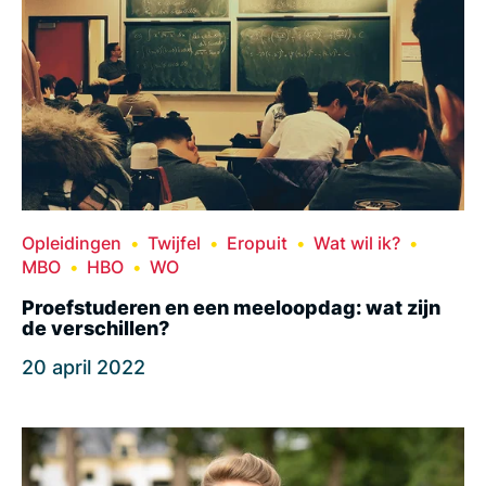
Opleidingen
Twijfel
Eropuit
Wat wil ik?
MBO
HBO
WO
Proefstuderen en een meeloopdag: wat zijn
de verschillen?
20 april 2022