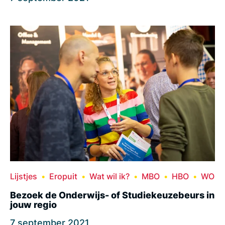
Lijstjes
Eropuit
Wat wil ik?
MBO
HBO
WO
Bezoek de Onderwijs- of Studiekeuzebeurs in
jouw regio
7 september 2021