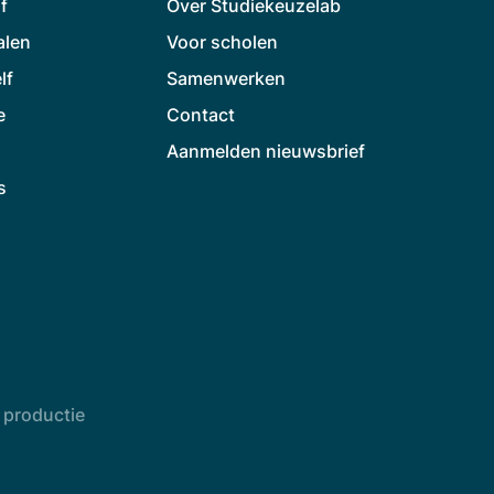
lf
Over Studiekeuzelab
alen
Voor scholen
lf
Samenwerken
e
Contact
Aanmelden nieuwsbrief
s
 productie