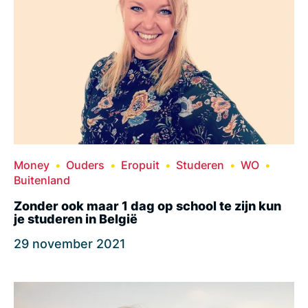
Money
Ouders
Eropuit
Studeren
WO
Buitenland
Zonder ook maar 1 dag op school te zijn kun
je studeren in België
29 november 2021