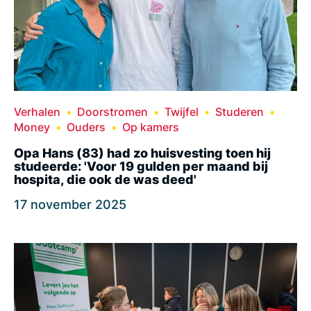
Verhalen
Doorstromen
Twijfel
Studeren
Money
Ouders
Op kamers
Opa Hans (83) had zo huisvesting toen hij
studeerde: 'Voor 19 gulden per maand bij
hospita, die ook de was deed'
17 november 2025