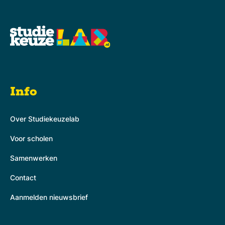
Info
Over Studiekeuzelab
Voor scholen
Samenwerken
Contact
Aanmelden nieuwsbrief