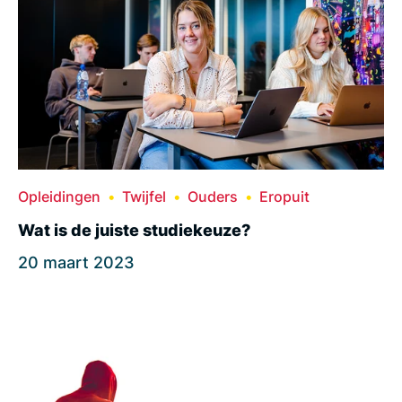
Opleidingen
Twijfel
Ouders
Eropuit
Wat is de juiste studiekeuze?
20 maart 2023