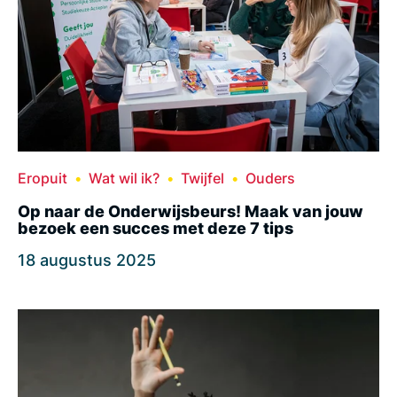
Eropuit
Wat wil ik?
Twijfel
Ouders
Op naar de Onderwijsbeurs! Maak van jouw
bezoek een succes met deze 7 tips
18 augustus 2025