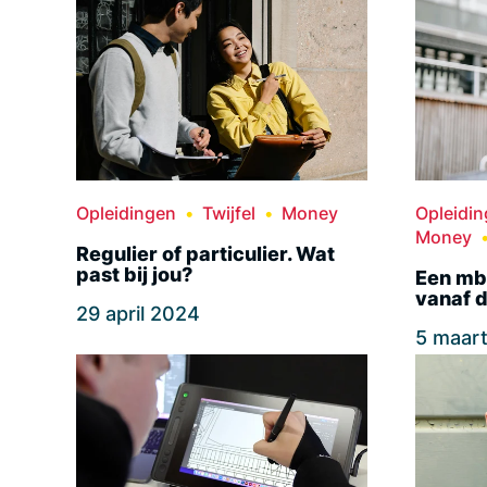
Opleidingen
Twijfel
Money
Opleidi
Money
Regulier of particulier. Wat
past bij jou?
Een mbo
vanaf d
29 april 2024
5 maar