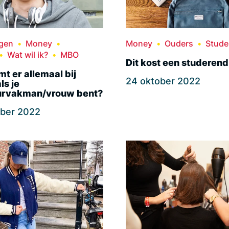
ngen
Money
Money
Ouders
Stude
Wat wil ik?
MBO
Dit kost een studerend
t er allemaal bij
24 oktober 2022
ls je
eurvakman/vrouw bent?
ober 2022