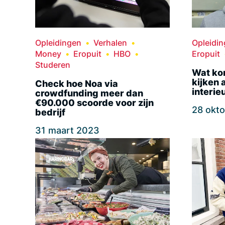
Opleidingen
Verhalen
Opleidi
Money
Eropuit
HBO
Eropuit
Studeren
Wat kom
kijken a
Check hoe Noa via
interi
crowdfunding meer dan
€90.000 scoorde voor zijn
28 okt
bedrijf
31 maart 2023