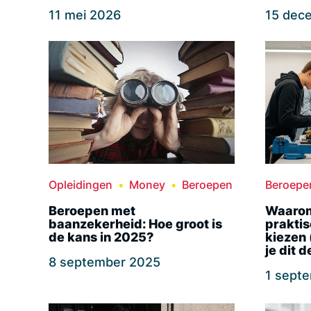
11 mei 2026
15 dec
Opleidingen
Money
Beroepen
Beroepe
Beroepen met
Waarom 
baanzekerheid: Hoe groot is
praktis
de kans in 2025?
kiezen 
je dit 
8 september 2025
1 sept