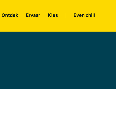
Ontdek
Ervaar
Kies
Even chill