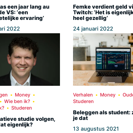
as een jaar lang au
Femke verdient geld v
 de VS: ‘een
Twitch: ‘Het is eigenlij
telijke ervaring’
heel gezellig’
ari 2022
24 januari 2022
ngen
Money
Verhalen
Money
Oud
Wie ben ik?
Studeren
k?
Studeren
Beleggen als student: 
je dat
atieve studie volgen,
dat eigenlijk?
13 augustus 2021