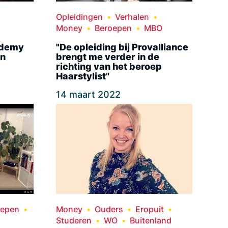
Opleidingen
Verhalen
Money
Beroepen
MBO
ademy
"De opleiding bij Provalliance
en
brengt me verder in de
richting van het beroep
Haarstylist"
14 maart 2022
oepen
Money
Ouders
Eropuit
Studeren
WO
Buitenland