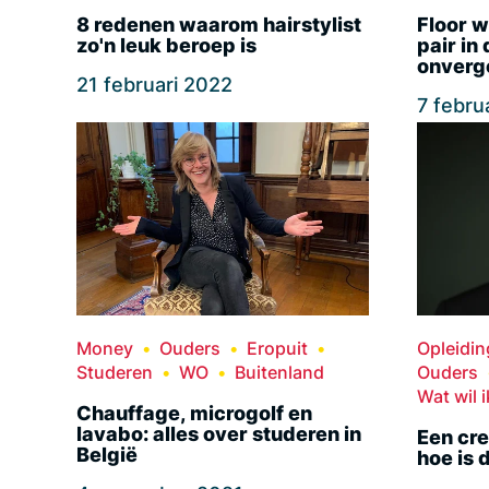
8 redenen waarom hairstylist
Floor w
zo'n leuk beroep is
pair in
onverge
21 februari 2022
7 febru
Money
Ouders
Eropuit
Opleidi
Studeren
WO
Buitenland
Ouders
Wat wil i
Chauffage, microgolf en
lavabo: alles over studeren in
Een cre
België
hoe is 