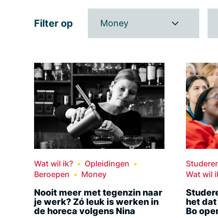
Filter op
Money
Wat wil ik?
Opleidingen
Studere
Beroepen
Money
Wat wil i
Nooit meer met tegenzin naar
Studere
je werk? Zó leuk is werken in
het dat
de horeca volgens Nina
Bo ope