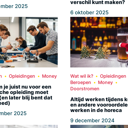
verschil kunt maken?
ember 2025
6 oktober 2025
n
Opleidingen
Money
Wat wil ik?
Opleidingen
Beroepen
Money
je juist nu voor een
Doorstromen
che opleiding moet
(en later blij bent dat
Altijd werken tijdens 
deed)
en andere vooroordele
werken in de horeca
ember 2025
9 december 2024