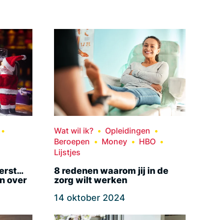
Wat wil ik?
Opleidingen
Beroepen
Money
HBO
Lijstjes
kerst…
8 redenen waarom jij in de
n over
zorg wilt werken
14 oktober 2024