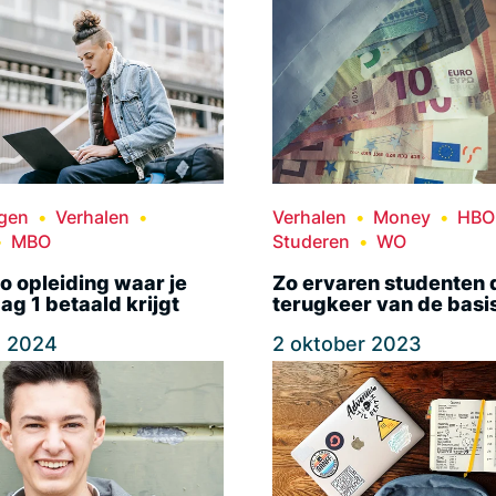
ngen
Verhalen
Verhalen
Money
HBO
MBO
Studeren
WO
 opleiding waar je
Zo ervaren studenten 
ag 1 betaald krijgt
terugkeer van de basi
t 2024
2 oktober 2023