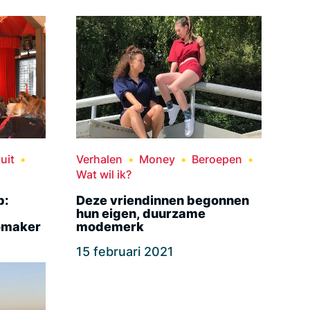
uit
Verhalen
Money
Beroepen
Wat wil ik?
p:
Deze vriendinnen begonnen
hun eigen, duurzame
omaker
modemerk
15 februari 2021