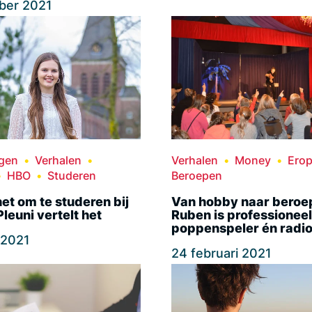
ber 2021
ngen
Verhalen
Verhalen
Money
Erop
HBO
Studeren
Beroepen
het om te studeren bij
Van hobby naar beroe
leuni vertelt het
Ruben is professioneel
poppenspeler én radi
l 2021
24 februari 2021