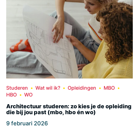
Studeren
Wat wil ik?
Opleidingen
MBO
HBO
WO
Architectuur studeren: zo kies je de opleiding
die bij jou past (mbo, hbo én wo)
9 februari 2026