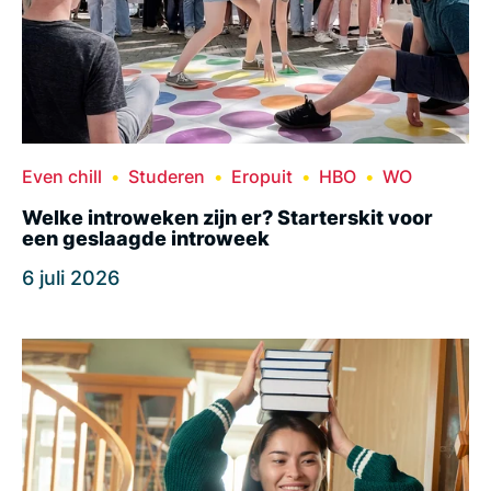
Even chill
Studeren
Eropuit
HBO
WO
Welke introweken zijn er? Starterskit voor
een geslaagde introweek
6 juli 2026