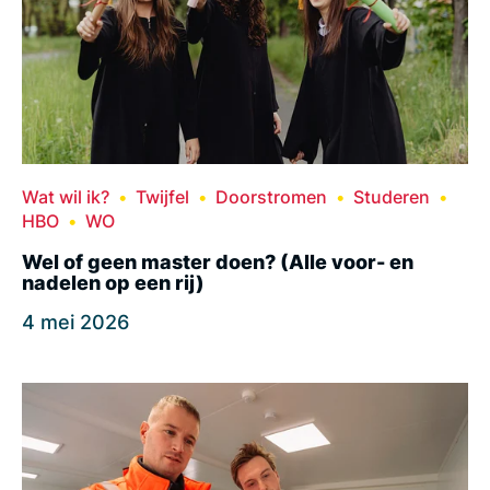
Wat wil ik?
Twijfel
Doorstromen
Studeren
HBO
WO
Wel of geen master doen? (Alle voor- en
nadelen op een rij)
4 mei 2026