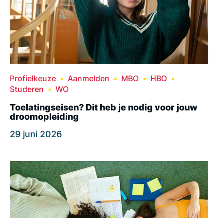
Profielkeuze
Aanmelden
MBO
HBO
Studeren
WO
Toelatingseisen? Dit heb je nodig voor jouw
droomopleiding
29 juni 2026