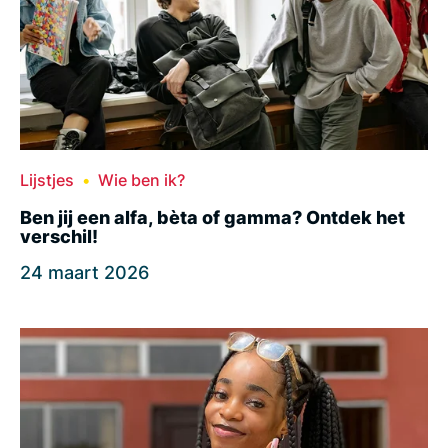
Lijstjes
Wie ben ik?
Ben jij een alfa, bèta of gamma? Ontdek het
verschil!
24 maart 2026